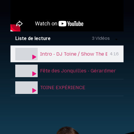
Liste de lecture
3 Vidéos
Intro - DJ Toine / Show The Black Box (
4:16
Fête des Jonquilles - Gérardmer (DJ Toi
TOINE EXPÉRIENCE